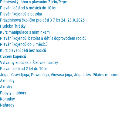
Příměstský tábor s plaváním Zličín/Řepy
Plavání dětí od 6 měsíců do 10 let
Plavání kojenců a batolat
Prázdninová školička pro děti 3-7 let 24.-28.8.2026
Hudební hrátky
Kurz manipulace s miminkem
Plavání kojenců, batolat a dětí s doprovodem rodičů
Plavání kojenců do 6 měsíců
Kurz plavání dětí bez rodičů
Cvičení kojenců
Výtvarný kroužek a Šikovné ručičky
Plavání dětí od 2 let do 10 let
Jóga - Gravidjóga, Powerjóga, Vinyasa jóga, Jógalates, Pilates reformer
Aktuality
Aktivity
Pobyty a tábory
Kontakty
Náhrady