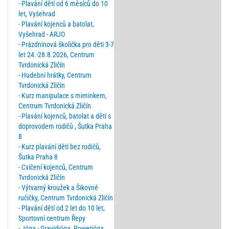
- Plavání dětí od 6 měsíců do 10
let, Vyšehrad
- Plavání kojenců a batolat,
Vyšehrad - ARJO
- Prázdninová školička pro děti 3-7
let 24.-28.8.2026, Centrum
Tvrdonická Zličín
- Hudební hrátky, Centrum
Tvrdonická Zličín
- Kurz manipulace s miminkem,
Centrum Tvrdonická Zličín
- Plavání kojenců, batolat a dětí s
doprovodem rodičů , Šutka Praha
8
- Kurz plavání dětí bez rodičů,
Šutka Praha 8
- Cvičení kojenců, Centrum
Tvrdonická Zličín
- Výtvarný kroužek a Šikovné
ručičky, Centrum Tvrdonická Zličín
- Plavání dětí od 2 let do 10 let,
Sportovní centrum Řepy
- Jóga - Gravidjóga, Powerjóga,