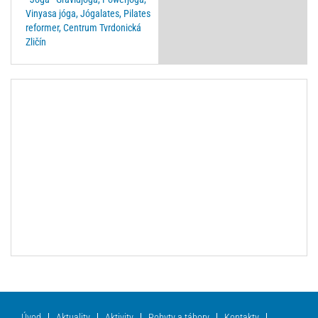
Vinyasa jóga, Jógalates, Pilates
reformer, Centrum Tvrdonická
Zličín
Úvod
Aktuality
Aktivity
Pobyty a tábory
Kontakty