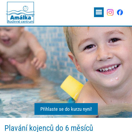
Přihlaste se do kurzu nyní!
Plavání kojenců do 6 měsíců