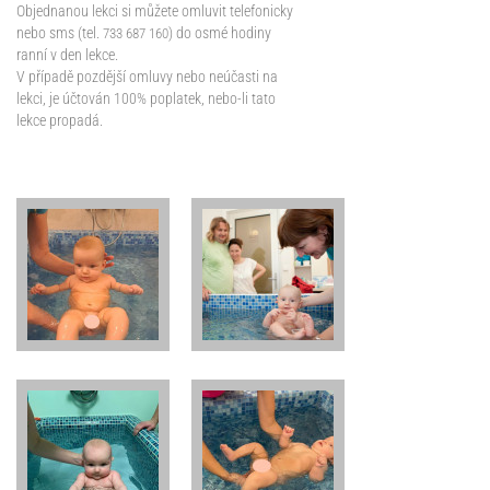
Objednanou lekci si můžete omluvit telefonicky
nebo sms (tel.
) do osmé hodiny
733 687 160
ranní v den lekce.
V případě pozdější omluvy nebo neúčasti na
lekci, je účtován 100% poplatek, nebo-li tato
lekce propadá.