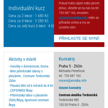
Pokud máte zájem nebo jenom
Individuální kurz
dotaz, obraťte se na nás na tel:
733 687 160, emailem:
Cena za 2 lekce - 1 680 Kč
cviceni@amalka.info
nebo se
Cena za 4 lekce - 3 280 Kč
přihlašte online a my se
Cena za celý kurz 6 lekcí - 4 680 Kč
ozveme vám.
PŘIHLASTE SE NYNÍ!
Kontakty
Aktivity v místě
Praha 5 - Zličín
- Vaničky v domácnosti, Doma
Michaela Petreňová
- Mini příměstské tábory s
tel.: 733 687 160
plaváním , Centrum Tvrdonická
cviceni@amalka.info
Zličín
- Plavání dětí od 6 měsíců do 8 let
Ostatní kontakty
, CEPSYMED Řepy
Centrum Amálka Tvrdonická
- Příměstský tábor s plaváním
Tvrdonická 480
Zličín/Řepy, Sportovní centrum
150 00 Praha 5 - Zličín
Řepy