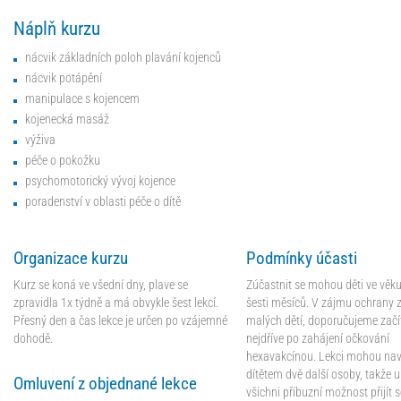
Náplň kurzu
nácvik základních poloh plavání kojenců
nácvik potápění
manipulace s kojencem
kojenecká masáž
výživa
péče o pokožku
psychomotorický vývoj kojence
poradenství v oblasti péče o dítě
Organizace kurzu
Podmínky účasti
Kurz se koná ve všední dny, plave se
Zúčastnit se mohou děti ve věku
zpravidla 1x týdně a má obvykle šest lekcí.
šesti měsíců. V zájmu ochrany z
Přesný den a čas lekce je určen po vzájemné
malých dětí, doporučujeme začí
dohodě.
nejdříve po zahájení očkování
hexavakcínou. Lekci mohou navš
dítětem dvě další osoby, takže u
Omluvení z objednané lekce
všichni příbuzní možnost přijít s