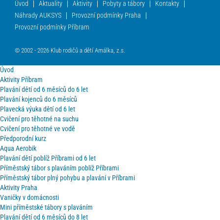
Úvod
Aktuality
Aktivity
Pobyty a tábory
Kontakty
Náhrady AUKSYS
Provozní podmínky Praha
Provozní podmínky Příbram
© 2002 - 2026 Klub rodičů a dětí Amálka, z.s.
Úvod
Aktivity Příbram
Plavání dětí od 6 měsíců do 6 let
Plavání kojenců do 6 měsíců
Plavecká výuka dětí od 6 let
Cvičení pro těhotné na suchu
Cvičení pro těhotné ve vodě
Předporodní kurz
Aqua Aerobik
Plavání dětí poblíž Příbrami od 6 let
Příměstský tábor s plaváním poblíž Příbrami
Příměstský tábor plný pohybu a plavání v Příbrami
Aktivity Praha
Vaničky v domácnosti
Mini příměstské tábory s plaváním
Plavání dětí od 6 měsíců do 8 let