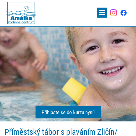
Přihlaste se do kurzu nyní!
Příměstský tábor s plaváním Zličín/