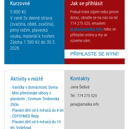
Kurzovné
Jak se přihlásit
5 800 Kč
Pokud máte zájem nebo jenom
V ceně 3x denně strava
dotaz, obraťte se na nás na tel:
774 275 525, emailem:
(svačina, oběd, svačina),
praha@amalka.info
nebo se
pitný režim, plavecká
přihlašte online a my se
výuka, materiál k tvoření.
ozveme vám.
Záloha 1 500 Kč do 30.5.
2026
PŘIHLASTE SE NYNÍ!
Kontakty
Aktivity v místě
Jana Šedivá
- Vaničky v domácnosti, Doma
- Mini příměstské tábory s
Tel.: 774 275 525
plaváním , Centrum Tvrdonická
jana@amalka.info
Zličín
- Plavání dětí od 6 měsíců do 8 let
, CEPSYMED Řepy
- Plavání dětí od 6 měsíců do 10
let, Vyšehrad